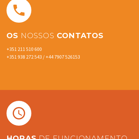


OS
NOSSOS
CONTATOS
+351 211 510 600
+351 938 272 543
/
+44 7907 526153


HORAS
DE FUNCIONAMENTO