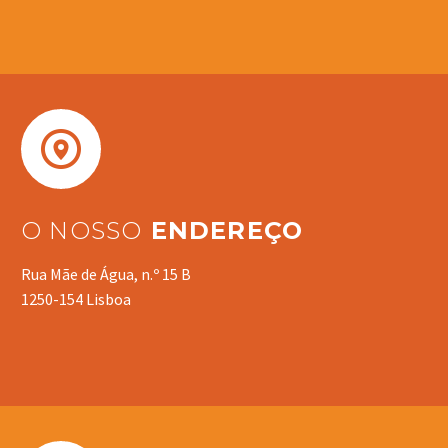


O NOSSO
ENDEREÇO
Rua Mãe de Água, n.º 15 B
1250-154 Lisboa