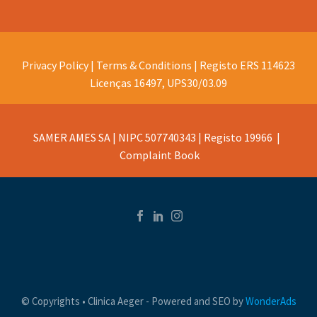
Privacy Policy |
Terms & Conditions |
Registo ERS 114623
Licenças 16497, UPS30/03.09
SAMER AMES SA | NIPC 507740343 | Registo 19966 |
Complaint Book
© Copyrights • Clinica Aeger - Powered and SEO by
WonderAds