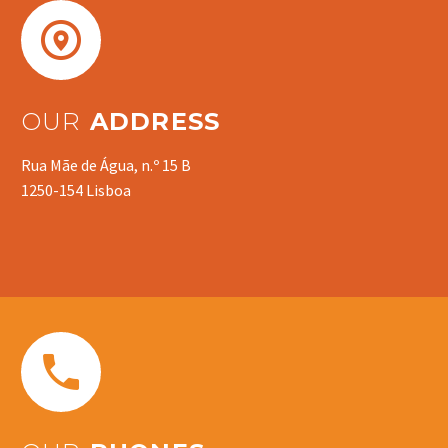


OUR
ADDRESS
Rua Mãe de Água, n.º 15 B
1250-154 Lisboa

