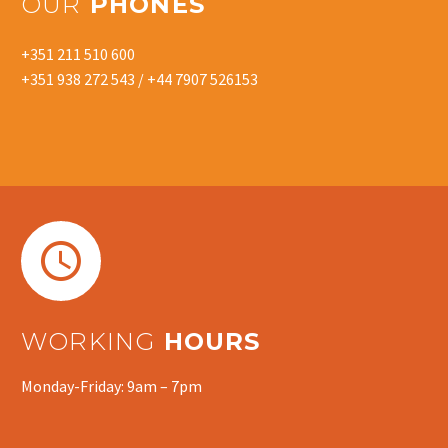
OUR
PHONES
+351 211 510 600
+351 938 272 543 / +44 7907 526153


WORKING
HOURS
Monday-Friday: 9am – 7pm