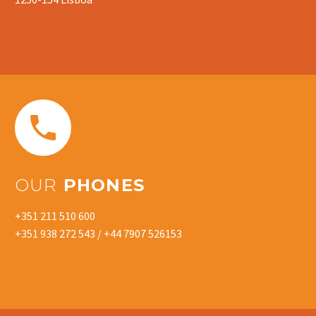


OUR
PHONES
+351 211 510 600
+351 938 272 543 / +44 7907 526153