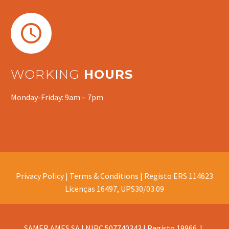


WORKING
HOURS
Monday-Friday: 9am – 7pm
Privacy Policy |
Terms & Conditions |
Registo ERS 114623
Licenças 16497, UPS30/03.09
SAMER AMES SA | NIPC 507740343 | Registo 19966 |