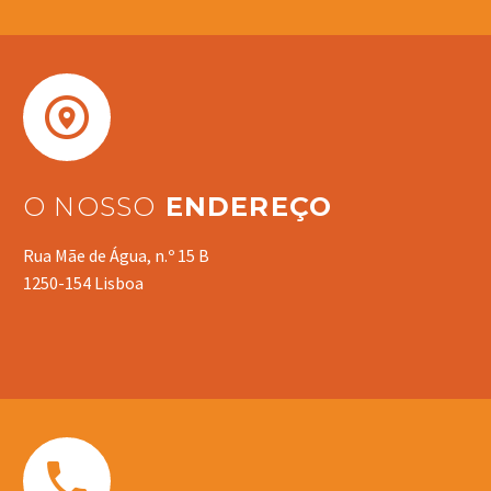


O NOSSO
ENDEREÇO
Rua Mãe de Água, n.º 15 B
1250-154 Lisboa

