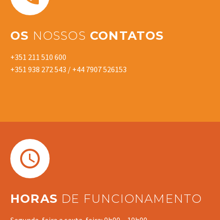
OS
NOSSOS
CONTATOS
+351 211 510 600
+351 938 272 543
/
+44 7907 526153


HORAS
DE FUNCIONAMENTO